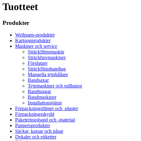
Tuotteet
Produkter
Wellpapp-produkter
Kartongprodukter
Maskiner och service
Sträckfilmsmaskin
Sträckhuvmaskiner
Förslutare
Sträckfilmshandtag
Manuella tejphållare
Bandsaxar
Tejpmaskiner och rullbanor
Bandtuggar
Bandmaskiner
Installationstjänst
Förpackningsfilmer och -plaster
Förpackningsskydd
Paketeringsband och -material
Pappersprodukter
Säckar, kassar och påsar
Dekaler och etiketter