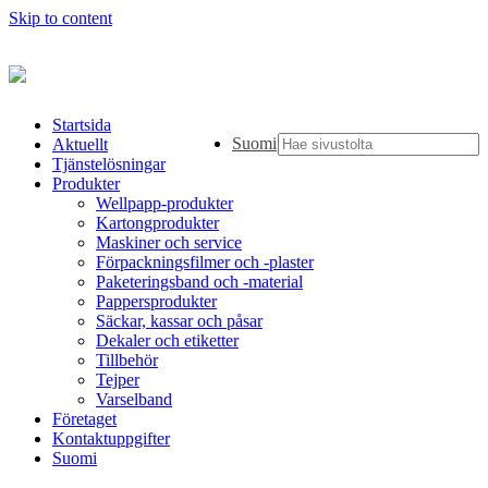
Skip to content
Startsida
Suomi
Aktuellt
Tjänstelösningar
Produkter
Wellpapp-produkter
Kartongprodukter
Maskiner och service
Förpackningsfilmer och -plaster
Paketeringsband och -material
Pappersprodukter
Säckar, kassar och påsar
Dekaler och etiketter
Tillbehör
Tejper
Varselband
Företaget
Kontaktuppgifter
Suomi