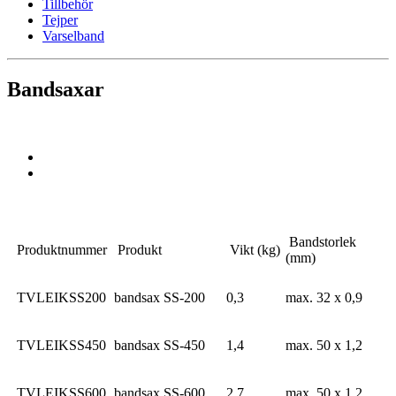
Tillbehör
Tejper
Varselband
Bandsaxar
Bandstorlek
Produktnummer
Produkt
Vikt (kg)
(mm)
TVLEIKSS200
bandsax SS-200
0,3
max. 32 x 0,9
TVLEIKSS450
bandsax SS-450
1,4
max. 50 x 1,2
TVLEIKSS600
bandsax SS-600
2,7
max. 50 x 1,2