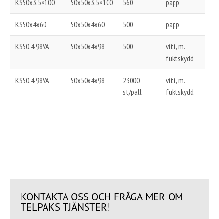
KS50x3.5×100
50x50x3,5×100
560
papp
KS50x4x60
50x50x4x60
500
papp
KS50.4.98VA
50x50x4x98
500
vitt, m.
fuktskydd
KS50.4.98VA
50x50x4x98
23000
vitt, m.
st/pall
fuktskydd
KONTAKTA OSS OCH FRÅGA MER OM
TELPAKS TJÄNSTER!