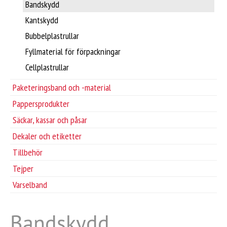
Suomi
Bandskydd
Kantskydd
Maskiner och service
Bubbelplastrullar
Fyllmaterial för förpackningar
Förpackningsfilmer och -plaster
Cellplastrullar
Paketeringsband och -material
Paketeringsband och -material
Pappersprodukter
Pappersprodukter
Säckar, kassar och påsar
Dekaler och etiketter
Säckar, kassar och påsar
Tillbehör
Tejper
Dekaler och etiketter
Varselband
Tillbehör
Bandskydd