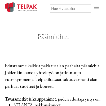
Skip
to
content
Etusivu
Svenska
Päämiehet
Palveluratkaisut
Tuotteet
Ajankohtaista
Edustamme kaikkia pakkausalan parhaita päämiehiä.
Joidenkin kanssa yhteistyö on jatkunut jo
Pakkauskoneet ja huolto
Yritys
vuosikymmeniä. Telpakilta saat takuuvarmasti alan
parhaat tuotteet ja koneet.
Teipit
Yhteystiedot
Tavaramerkit ja kauppanimet
, joiden edustaja yritys on:
ATLANTA: pakkauskoneet
Kiristekalvot ja pakkausmuovi