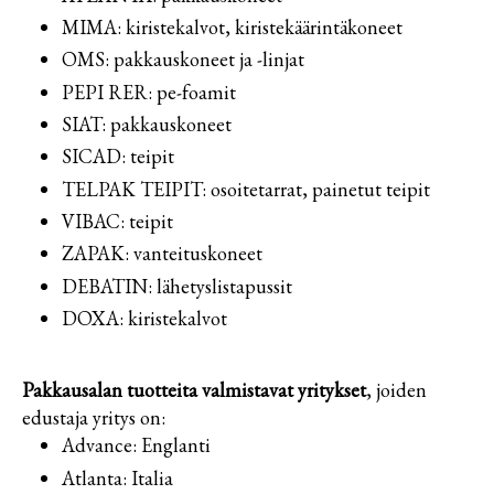
Supplier/Carrier INFO
MIMA: kiristekalvot, kiristekäärintäkoneet
Pakkausvanteet ja -materiaalit
OMS: pakkauskoneet ja -linjat
Svenska
PEPI RER: pe-foamit
Pahvilaatikot ja aaltopahvituotteet
SIAT: pakkauskoneet
SICAD: teipit
Säkit, kassit ja pussit
TELPAK TEIPIT: osoitetarrat, painetut teipit
VIBAC: teipit
Pakkaussuojat
ZAPAK: vanteituskoneet
DEBATIN: lähetyslistapussit
Kartonkituotteet
DOXA: kiristekalvot
Paperituotteet
Pakkausalan tuotteita valmistavat yritykset
, joiden
edustaja yritys on:
Tarrat ja laput
Advance: Englanti
Atlanta: Italia