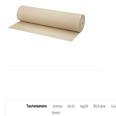
Tarvikkeet
Huomionauhat
Tuotenumero
Leveys
(m2)
kg/rll
Rll/Lava
Lis
(mm)