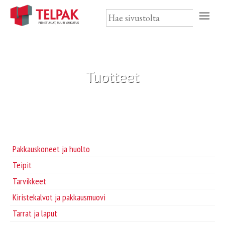
Skip
to
content
Etusivu
Svenska
Tuotteet
Palveluratkaisut
Tuotteet
Ajankohtaista
Pakkauskoneet ja huolto
Pakkauskoneet ja huolto
Teipit
Yritys
Tarvikkeet
Teipit
Yhteystiedot
Kiristekalvot ja pakkausmuovi
Tarrat ja laput
Kiristekalvot ja pakkausmuovi