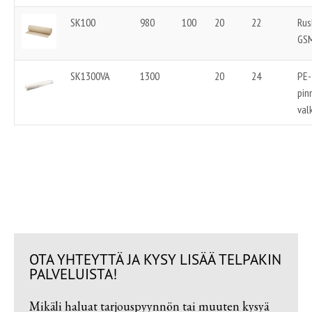
SK100
980
100
20
22
Rus
GS
SK1300VA
1300
20
24
PE-
pin
val
P-6SK100, suojakartonki
OTA YHTEYTTÄ JA KYSY LISÄÄ TELPAKIN
PALVELUISTA!
Mikäli haluat tarjouspyynnön tai muuten kysyä