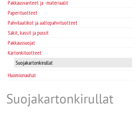
Supplier/Carrier INFO
Pakkausvanteet ja -materiaalit
Paperituotteet
Pakkausvanteet ja -materiaalit
Svenska
Pahvilaatikot ja aaltopahvituotteet
Säkit, kassit ja pussit
Pahvilaatikot ja aaltopahvituotteet
Pakkaussuojat
Kartonkituotteet
Säkit, kassit ja pussit
Suojakartonkirullat
Pakkaussuojat
Huomionauhat
Kartonkituotteet
Suojakartonkirullat
Paperituotteet
Tarrat ja laput