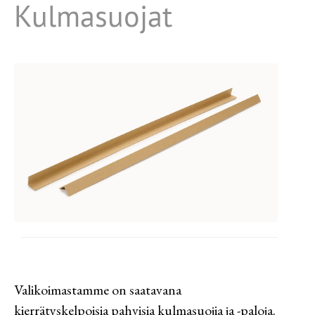
Kulmasuojat
Tarvikkeet
Huomionauhat
Valikoimastamme on saatavana
kierrätyskelpoisia pahvisia kulmasuojia ja -paloja.