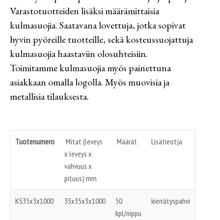
Varastotuotteiden lisäksi määrämittaisia
kulmasuojia. Saatavana lovettuja, jotka sopivat
hyvin pyöreille tuotteille, sekä kosteussuojattuja
kulmasuojia haastaviin olosuhteisiin.
Toimitamme kulmasuojia myös painettuna
asiakkaan omalla logolla. Myös muovisia ja
metallisia tilauksesta.
Tuotenumero
Mitat (leveys
Määrät
Lisätieotja
x leveys x
vahvuus x
pituus) mm
KS35x3x1000
35x35x3x1000
50
kierrätyspahvi
kpl/nippu