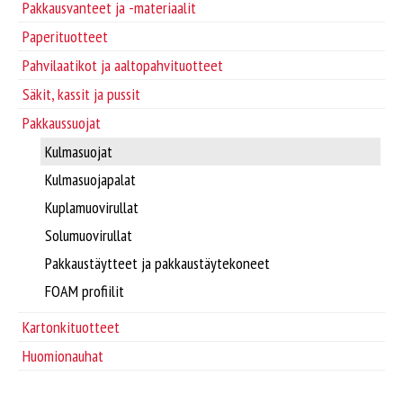
Supplier/Carrier INFO
Pakkausvanteet ja -materiaalit
Paperituotteet
Pakkausvanteet ja -materiaalit
Svenska
Pahvilaatikot ja aaltopahvituotteet
Säkit, kassit ja pussit
Pahvilaatikot ja aaltopahvituotteet
Pakkaussuojat
Kulmasuojat
Säkit, kassit ja pussit
Kulmasuojapalat
Pakkaussuojat
Kuplamuovirullat
Solumuovirullat
Kartonkituotteet
Pakkaustäytteet ja pakkaustäytekoneet
FOAM profiilit
Paperituotteet
Kartonkituotteet
Huomionauhat
Tarrat ja laput