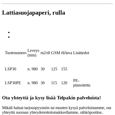
Lattiasuojapaperi, rulla
Leveys
Tuotenumero
m2/rll
GSM
rll/lava
Lisätiedot
(mm)
LSP30
n. 980
30
125
155
PE-
LSP30PE
n. 980
30
115
120
pinnoitettu
Ota yhteyttä ja kysy lisää Telpakin palveluista!
Mikäli haluat tarjouspyynnön tai muuten kysyä palveluistamme, ota
yhteyttä suoraan yhteydenottolomakkeellamme, sähköpostitse,