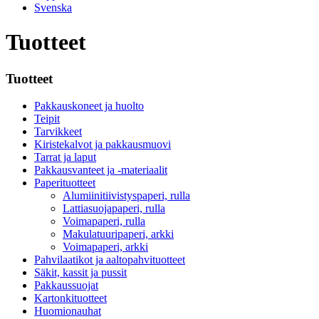
Svenska
Tuotteet
Tuotteet
Pakkauskoneet ja huolto
Teipit
Tarvikkeet
Kiristekalvot ja pakkausmuovi
Tarrat ja laput
Pakkausvanteet ja -materiaalit
Paperituotteet
Alumiinitiivistyspaperi, rulla
Lattiasuojapaperi, rulla
Voimapaperi, rulla
Makulatuuripaperi, arkki
Voimapaperi, arkki
Pahvilaatikot ja aaltopahvituotteet
Säkit, kassit ja pussit
Pakkaussuojat
Kartonkituotteet
Huomionauhat