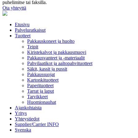
puhelimitse tai faksilla.
Ota yhteyttä
Etusivu
Palveluratkaisut
Tuotteet
Pakkauskoneet ja huolto
Teipit
Kiristekalvot ja pakkausmuovi
Pakkausvanteet ja -materiaalit
Pahvilaatikot ja aaltopahvituotteet
Säkit, kassit ja pussit
Pakkaussuojat
Kartonkituotteet
Paperituotteet
Tarrat ja laput
Tarvikkeet
Huomionauhat
Ajankohtaista
Yritys
Yhteystiedot
Supplier/Carrier INFO
Svenska