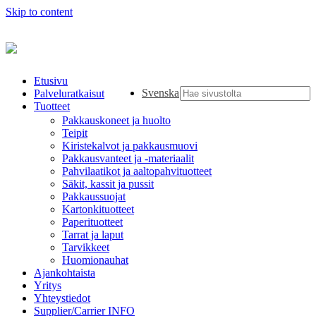
Skip to content
Etusivu
Svenska
Palveluratkaisut
Tuotteet
Pakkauskoneet ja huolto
Teipit
Kiristekalvot ja pakkausmuovi
Pakkausvanteet ja -materiaalit
Pahvilaatikot ja aaltopahvituotteet
Säkit, kassit ja pussit
Pakkaussuojat
Kartonkituotteet
Paperituotteet
Tarrat ja laput
Tarvikkeet
Huomionauhat
Ajankohtaista
Yritys
Yhteystiedot
Supplier/Carrier INFO