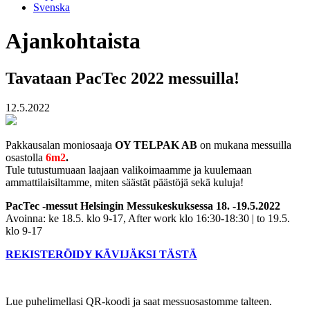
Svenska
Ajankohtaista
Tavataan PacTec 2022 messuilla!
12.5.2022
Pakkausalan moniosaaja
OY TELPAK AB
on mukana messuilla
osastolla
6m2
.
Tule tutustumuaan laajaan valikoimaamme ja kuulemaan
ammattilaisiltamme, miten säästät päästöjä sekä kuluja!
PacTec -messut Helsingin Messukeskuksessa 18. -19.5.2022
Avoinna: ke 18.5. klo 9-17, After work klo 16:30-18:30 | to 19.5.
klo 9-17
REKISTERÖIDY KÄVIJÄKSI TÄSTÄ
Lue puhelimellasi QR-koodi ja saat messuosastomme talteen.