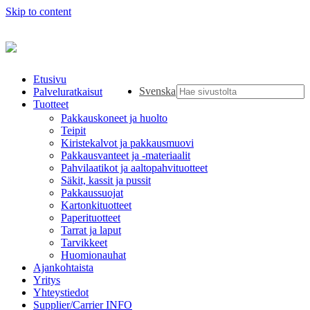
Skip to content
Etusivu
Svenska
Palveluratkaisut
Tuotteet
Pakkauskoneet ja huolto
Teipit
Kiristekalvot ja pakkausmuovi
Pakkausvanteet ja -materiaalit
Pahvilaatikot ja aaltopahvituotteet
Säkit, kassit ja pussit
Pakkaussuojat
Kartonkituotteet
Paperituotteet
Tarrat ja laput
Tarvikkeet
Huomionauhat
Ajankohtaista
Yritys
Yhteystiedot
Supplier/Carrier INFO