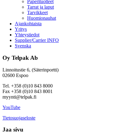
Paperituotteet
Tarrat ja laput
Tarvikkeet
Huomionauhat
Ajankohtaista
Yritys
Yhteystiedot
Supplier/Carrier INFO
Svenska
Oy Telpak Ab
Linnoitustie 6, (Säterinportti)
02600 Espoo
Tel. +358 (0)10 843 8000
Fax +358 (0)10 843 8001
myynti@telpak.fi
YouTube
Tietosuojaseloste
Jaa sivu