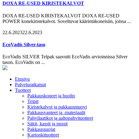
DOXA RE-USED KIRISTEKALVOT
DOXA RE-USED KIRISTEKALVOT DOXA RE-USED
POWER konekiristekalvot. Soveltuvat käärintäkoneisiin, joissa ...
22.6.2023
22.6.2023
EcoVadis Silver-taso
EcoVadis SILVER Telpak saavutti EcoVadis arvioinnissa Silver
tason. EcoVadis on ...
Etusivu
Palveluratkaisut
Tuotteet
Pakkauskoneet ja huolto
Teipit
Kiristekalvot ja pakkausmuovi
Pakkausvanteet ja -materiaalit
Pahvilaatikot ja aaltopahvituotteet
Säkit, kassit ja pussit
Pakkaussuojat
Kartonkituotteet