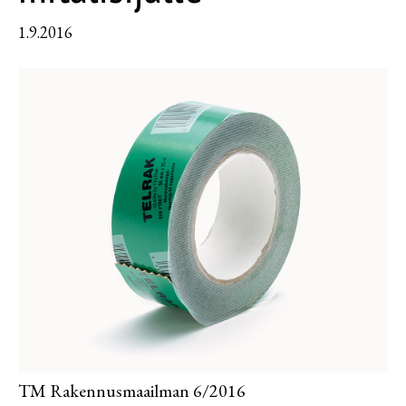
Supplier/Carrier INFO
1.9.2016
Pakkausvanteet ja -materiaalit
Svenska
Pahvilaatikot ja aaltopahvituotteet
Säkit, kassit ja pussit
Pakkaussuojat
Kartonkituotteet
Paperituotteet
Tarrat ja laput
TM Rakennusmaailman 6/2016