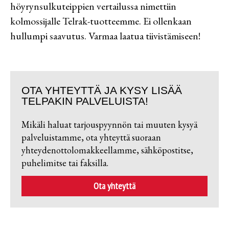
höyrynsulkuteippien vertailussa nimettiin
Tarvikkeet
kolmossijalle Telrak-tuotteemme. Ei ollenkaan
hullumpi saavutus. Varmaa laatua tiivistämiseen!
Huomionauhat
OTA YHTEYTTÄ JA KYSY LISÄÄ
TELPAKIN PALVELUISTA!
Mikäli haluat tarjouspyynnön tai muuten kysyä
palveluistamme, ota yhteyttä suoraan
yhteydenottolomakkeellamme, sähköpostitse,
puhelimitse tai faksilla.
Ota yhteyttä