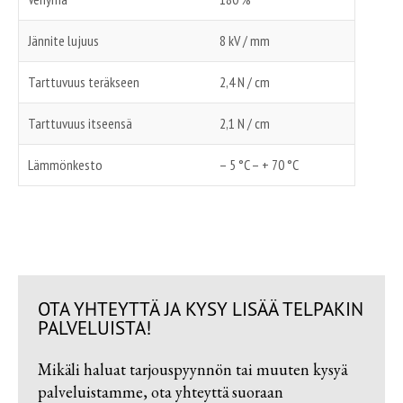
Jännite lujuus
8 kV / mm
Tarttuvuus teräkseen
2,4 N / cm
Tarttuvuus itseensä
2,1 N / cm
Lämmönkesto
– 5 °C – + 70 °C
OTA YHTEYTTÄ JA KYSY LISÄÄ TELPAKIN
PALVELUISTA!
Mikäli haluat tarjouspyynnön tai muuten kysyä
palveluistamme, ota yhteyttä suoraan