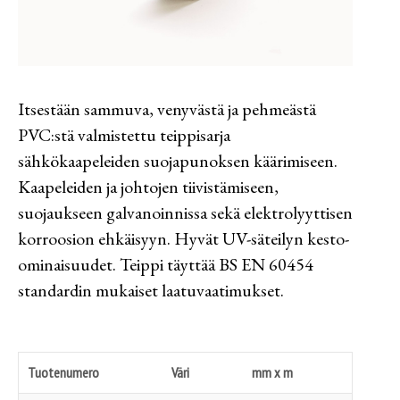
Itsestään sammuva, venyvästä ja pehmeästä
PVC:stä valmistettu teippisarja
sähkökaapeleiden suojapunoksen käärimiseen.
Kaapeleiden ja johtojen tiivistämiseen,
suojaukseen galvanoinnissa sekä elektrolyyttisen
korroosion ehkäisyyn. Hyvät UV-säteilyn kesto-
ominaisuudet. Teippi täyttää BS EN 60454
standardin mukaiset laatuvaatimukset.
Tuotenumero
Väri
mm x m