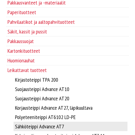
Supplier/Carrier INFO
Pakkausvanteet ja -materiaalit
Paperituotteet
Pakkausvanteet ja -materiaalit
Svenska
Pahvilaatikot ja aaltopahvituotteet
Säkit, kassit ja pussit
Pahvilaatikot ja aaltopahvituotteet
Pakkaussuojat
Kartonkituotteet
Säkit, kassit ja pussit
Huomionauhat
Pakkaussuojat
Leikattavat tuotteet
Kirjastoteippi TPA 200
Kartonkituotteet
Suojausteippi Advance AT10
Suojausteippi Advance AT20
Paperituotteet
Korjausteippi Advance AT27, läpikuultava
Polyeteeniteippi AT6102 LD-PE
Tarrat ja laput
Sähköteippi Advance AT7