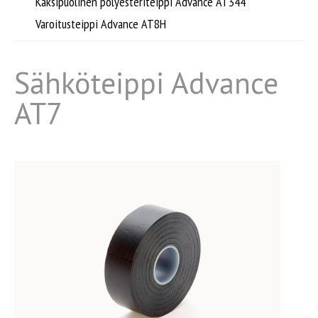
Kaksipuolinen polyesteriteippi Advance AT344
Tarvikkeet
Varoitusteippi Advance AT8H
Huomionauhat
Sähköteippi Advance
AT7