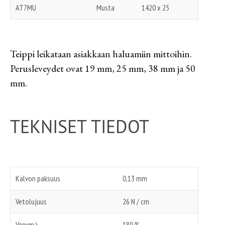
AT7MU
Musta
1420 x 25
Teippi leikataan asiakkaan haluamiin mittoihin.
Perusleveydet ovat 19 mm, 25 mm, 38 mm ja 50
mm.
TEKNISET TIEDOT
Kalvon paksuus
0,13 mm
Vetolujuus
26 N / cm
Venymä
180 %