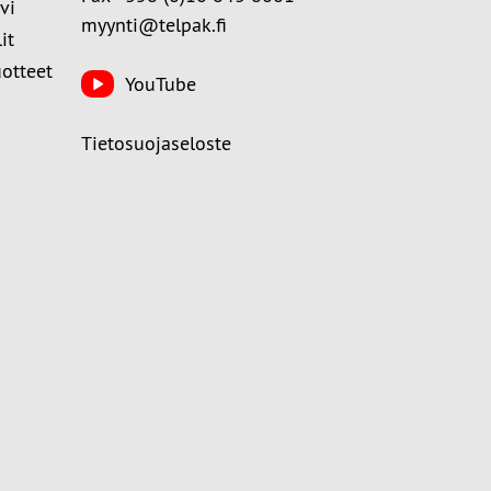
vi
myynti@telpak.fi
it
uotteet
YouTube
Tietosuojaseloste