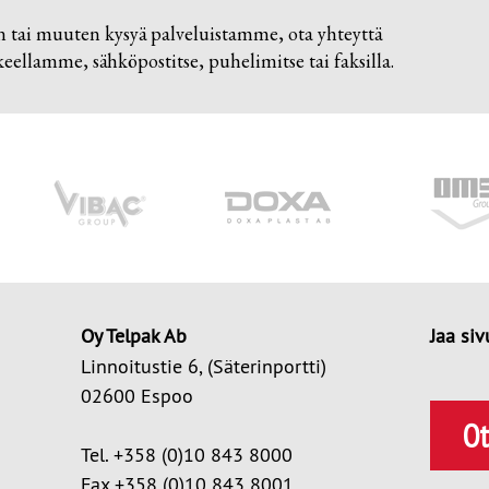
n tai muuten kysyä palveluistamme, ota yhteyttä
ellamme, sähköpostitse, puhelimitse tai faksilla.
Oy Telpak Ab
Jaa siv
Linnoitustie 6, (Säterinportti)
02600 Espoo
Ot
Tel. +358 (0)10 843 8000
Fax +358 (0)10 843 8001