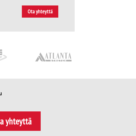
Ota yhteyttä
u
a yhteyttä