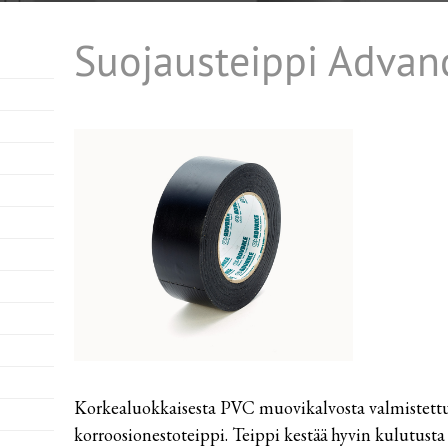
Säkit, kassit ja pussit
Suojausteippi Advan
Pakkaussuojat
Kartonkituotteet
Paperituotteet
Tarrat ja laput
Tarvikkeet
Huomionauhat
Korkealuokkaisesta PVC muovikalvosta valmistettu
korroosionestoteippi. Teippi kestää hyvin kulutusta