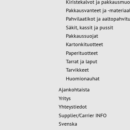
Kiristekalvot ja pakkausmuo
Pakkausvanteet ja -materiaal
Pahvilaatikot ja aaltopahvit
Säkit, kassit ja pussit
Pakkaussuojat
Kartonkituotteet
Paperituotteet
Tarrat ja laput
Tarvikkeet
Huomionauhat
Ajankohtaista
Yritys
Yhteystiedot
Supplier/Carrier INFO
Svenska