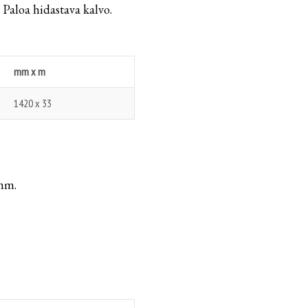
. Paloa hidastava kalvo.
mm x m
1420 x 33
mm.