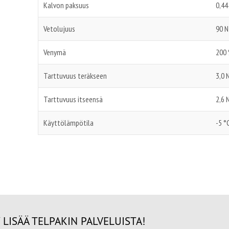
Kalvon paksuus
0,4
Vetolujuus
90 N
Venymä
200
Tarttuvuus teräkseen
3,0 
Tarttuvuus itseensä
2,6 
Käyttölämpötila
-5 °
 LISÄÄ TELPAKIN PALVELUISTA!