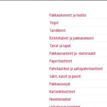
Pakkauskoneet ja huolto
Teipit
Tarvikkeet
Kiristekalvot ja pakkausmuovi
Tarrat ja laput
Pakkausvanteet ja -materiaalit
Paperituotteet
Pahvilaatikot ja aaltopahvituotteet
Säkit, kassit ja pussit
Pakkaussuojat
Kartonkituotteet
Huomionauhat
Leikattavat tuotteet