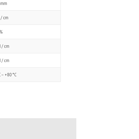
4 mm
 / cm
 %
N / cm
N / cm
C – +80 °C