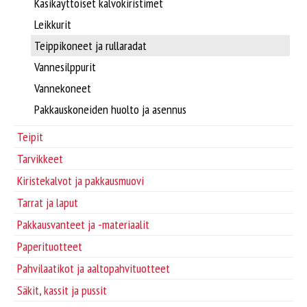
Supplier/Carrier INFO
Käsikäyttöiset kalvokiristimet
Leikkurit
Pakkausvanteet ja -materiaalit
Svenska
Teippikoneet ja rullaradat
Vannesilppurit
Pahvilaatikot ja aaltopahvituotteet
Vannekoneet
Pakkauskoneiden huolto ja asennus
Säkit, kassit ja pussit
Teipit
Pakkaussuojat
Tarvikkeet
Kiristekalvot ja pakkausmuovi
Kartonkituotteet
Tarrat ja laput
Pakkausvanteet ja -materiaalit
Paperituotteet
Paperituotteet
Pahvilaatikot ja aaltopahvituotteet
Tarrat ja laput
Säkit, kassit ja pussit