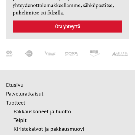
yhteydenottolomakkeellamme, sähköpostitse,
puhelimitse tai faksilla.
Ota yhteyttä
Etusivu
Palveluratkaisut
Tuotteet
Pakkauskoneet ja huolto
Teipit
Kiristekalvot ja pakkausmuovi