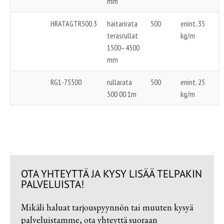
mm
HRATAGTR500.3
haitarirata
500
enint. 35
teräsrullat
kg/m
1500–4500
mm
RG1-75500
rullarata
500
enint. 25
500 00 1m
kg/m
OTA YHTEYTTÄ JA KYSY LISÄÄ TELPAKIN
PALVELUISTA!
Mikäli haluat tarjouspyynnön tai muuten kysyä
palveluistamme, ota yhteyttä suoraan