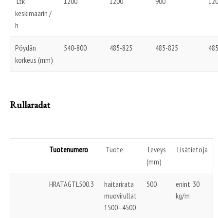
Ltk
1200
1200
900
12
keskimäärin /
h
Pöydän
540-800
485-825
485-825
48
korkeus (mm)
Rullaradat
Tuotenumero
Tuote
Leveys
Lisätietoja
(mm)
HRATAGTL500.3
haitarirata
500
enint. 30
muovirullat
kg/m
1500–4500