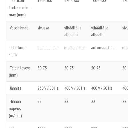
Laatikon
120–500
120–500
100–500
12
korkeus min–
max (mm)
Vetohihnat
sivussa
ylhäällä ja
ylhäällä ja
siv
alhaalla
alhaalla
Ltk:n koon
manuaalinen
manuaalinen
automaattinen
ma
säätö
Teipin leveys
50-75
50-75
50-75
50-
(mm)
Jännite
230 V / 50 Hz
400 V / 50 Hz
400 V / 50 Hz
400
Hihnan
22
22
22
22
nopeus
(m/min)