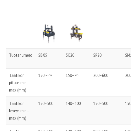
Tuotenumero
SBX5
SK20
SR20
SM
Laatikon
150 – ∞
150– ∞
200–600
20
pituus min–
max (mm)
Laatikon
150–500
140–500
150–500
15
leveys min–
max (mm)