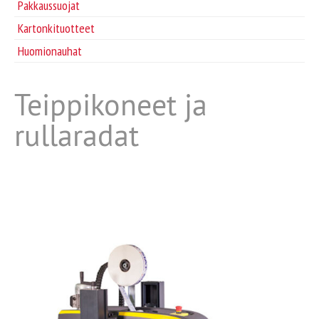
Pakkaussuojat
Tarvikkeet
Kartonkituotteet
Huomionauhat
Huomionauhat
Teippikoneet ja
rullaradat