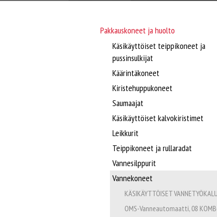
Pakkauskoneet ja huolto
Käsikäyttöiset teippikoneet ja
pussinsulkijat
Käärintäkoneet
Kiristehuppukoneet
Saumaajat
Käsikäyttöiset kalvokiristimet
Leikkurit
Teippikoneet ja rullaradat
Vannesilppurit
Vannekoneet
KÄSIKÄYTTÖISET VANNETYÖKAL
OMS-Vanneautomaatti, 08 KOMB