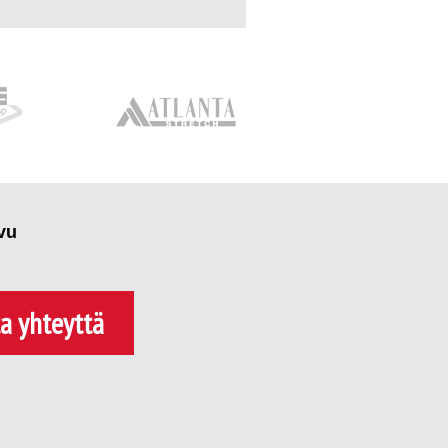
vu
a yhteyttä