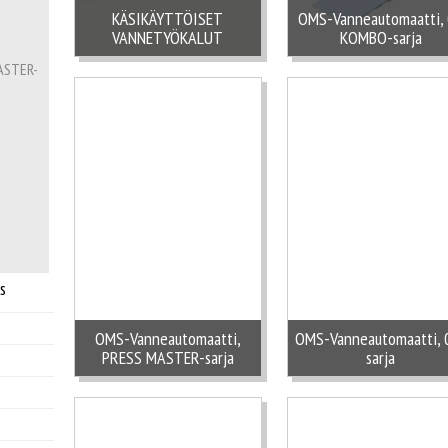
KÄSIKÄYTTÖISET
OMS-Vanneautomaatti,
VANNETYÖKALUT
KOMBO-sarja
ASTER-
a
s
OMS-Vanneautomaatti,
OMS-Vanneautomaatti, 
PRESS MASTER-sarja
sarja