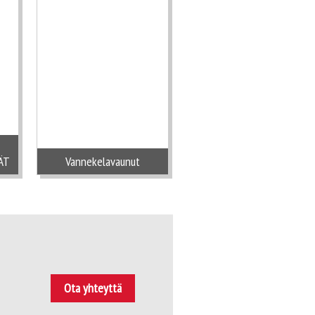
ÄT
Vannekelavaunut
Ota yhteyttä