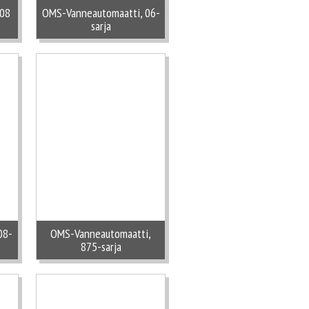
 08
OMS-Vanneautomaatti, 06-
sarja
08-
OMS-Vanneautomaatti,
875-sarja