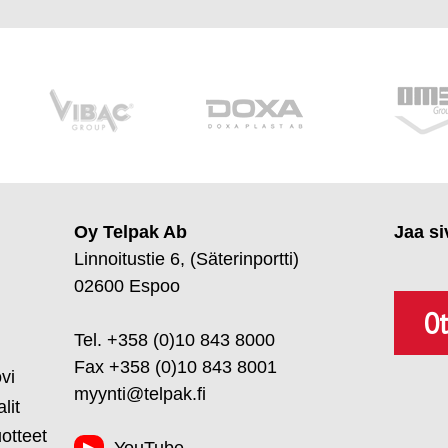
Oy Telpak Ab
Jaa si
Linnoitustie 6, (Säterinportti)
02600 Espoo
Ot
Tel. +358 (0)10 843 8000
Fax +358 (0)10 843 8001
vi
myynti@telpak.fi
lit
uotteet
YouTube