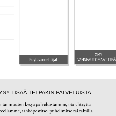
OMS
Pöytävannehtijat
VANNEAUTOMAATTIPÄ
YSY LISÄÄ TELPAKIN PALVELUISTA!
n tai muuten kysyä palveluistamme, ota yhteyttä
ellamme, sähköpostitse, puhelimitse tai faksilla.