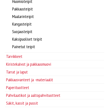
Supplier/Carrier INFO
Huomioteipit
Pakkausteipit
Pakkausvanteet ja -materiaalit
Svenska
Maalarinteipit
Kangasteipit
Pahvilaatikot ja aaltopahvituotteet
Suojausteipit
Kaksipuoliset teipit
Säkit, kassit ja pussit
Painetut teipit
Pakkaussuojat
Tarvikkeet
Kiristekalvot ja pakkausmuovi
Kartonkituotteet
Tarrat ja laput
Pakkausvanteet ja -materiaalit
Paperituotteet
Paperituotteet
Pahvilaatikot ja aaltopahvituotteet
Tarrat ja laput
Säkit, kassit ja pussit