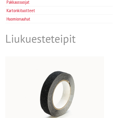
Pakkaussuojat
Tarvikkeet
Kartonkituotteet
Huomionauhat
Huomionauhat
Liukuesteteipit