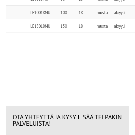
LE10018MU
100
18
musta
akryyli
LE15018MU
150
18
musta
akryyli
P-6LE2518KI, P-6LE25X18 MU, P-6LE50KI,
P-6LE50X4.5MU, P-6LE5018KI, P-
6LE50X18MU, P-6LE100X18MU, P-
6LE150X18 MU
OTA YHTEYTTÄ JA KYSY LISÄÄ TELPAKIN
PALVELUISTA!