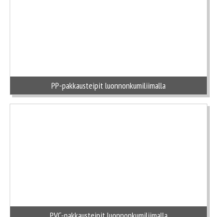
PP-pakkausteipit luonnonkumiliimalla
PVC-pakkausteipit luonnonkumiliimalla