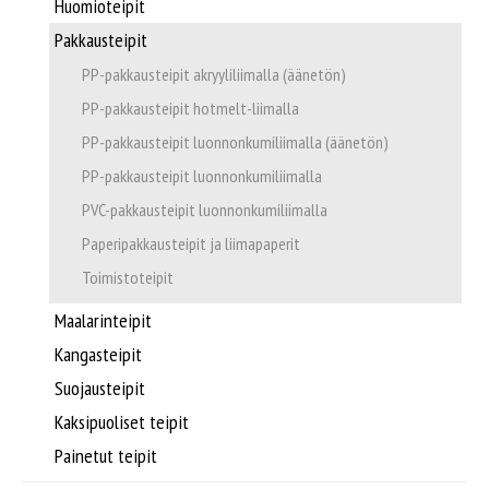
Supplier/Carrier INFO
Huomioteipit
Pakkausteipit
Pakkausvanteet ja -materiaalit
Svenska
PP-pakkausteipit akryyliliimalla (äänetön)
PP-pakkausteipit hotmelt-liimalla
Pahvilaatikot ja aaltopahvituotteet
PP-pakkausteipit luonnonkumiliimalla (äänetön)
PP-pakkausteipit luonnonkumiliimalla
Säkit, kassit ja pussit
PVC-pakkausteipit luonnonkumiliimalla
Paperipakkausteipit ja liimapaperit
Pakkaussuojat
Toimistoteipit
Kartonkituotteet
Maalarinteipit
Kangasteipit
Paperituotteet
Suojausteipit
Kaksipuoliset teipit
Tarrat ja laput
Painetut teipit