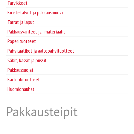
Tarvikkeet
Tarvikkeet
Kiristekalvot ja pakkausmuovi
Huomionauhat
Tarrat ja laput
Pakkausvanteet ja -materiaalit
Paperituotteet
Pahvilaatikot ja aaltopahvituotteet
Säkit, kassit ja pussit
Pakkaussuojat
Kartonkituotteet
Huomionauhat
Pakkausteipit