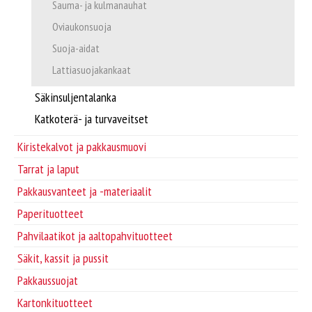
Supplier/Carrier INFO
Sauma- ja kulmanauhat
Oviaukonsuoja
Pakkausvanteet ja -materiaalit
Svenska
Suoja-aidat
Lattiasuojakankaat
Pahvilaatikot ja aaltopahvituotteet
Säkinsuljentalanka
Säkit, kassit ja pussit
Katkoterä- ja turvaveitset
Kiristekalvot ja pakkausmuovi
Pakkaussuojat
Tarrat ja laput
Pakkausvanteet ja -materiaalit
Kartonkituotteet
Paperituotteet
Pahvilaatikot ja aaltopahvituotteet
Paperituotteet
Säkit, kassit ja pussit
Tarrat ja laput
Pakkaussuojat
Kartonkituotteet