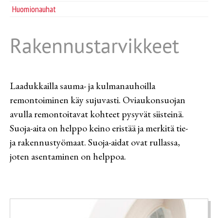
Tarvikkeet
Huomionauhat
Huomionauhat
Rakennustarvikkeet
Laadukkailla sauma- ja kulmanauhoilla
remontoiminen käy sujuvasti. Oviaukonsuojan
avulla remontoitavat kohteet pysyvät siisteinä.
Suoja-aita on helppo keino eristää ja merkitä tie-
ja rakennustyömaat. Suoja-aidat ovat rullassa,
joten asentaminen on helppoa.