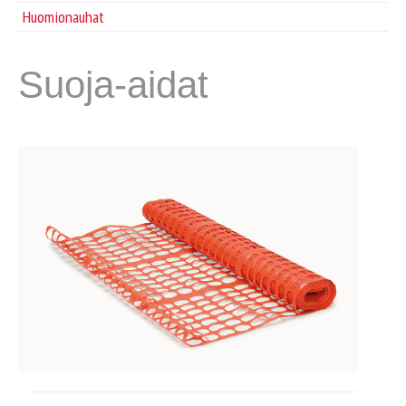
Tarvikkeet
Huomionauhat
Huomionauhat
Suoja-aidat