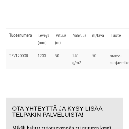
Tuotenumero
Leveys
Pituus
Vahvuus
rll/lava
Tuote
(mm)
(m)
TSV1200OR
1200
50
140
50
oranssi
g/m2
suojaverkk
OTA YHTEYTTÄ JA KYSY LISÄÄ
TELPAKIN PALVELUISTA!
Mikäli haluat tarjouspyynnön tai muuten kysyä