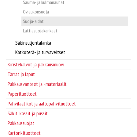
Supplier/Carrier INFO
Sauma- ja kulmanauhat
Oviaukonsuoja
Pakkausvanteet ja -materiaalit
Svenska
Suoja-aidat
Lattiasuojakankaat
Pahvilaatikot ja aaltopahvituotteet
Säkinsuljentalanka
Säkit, kassit ja pussit
Katkoterä- ja turvaveitset
Kiristekalvot ja pakkausmuovi
Pakkaussuojat
Tarrat ja laput
Pakkausvanteet ja -materiaalit
Kartonkituotteet
Paperituotteet
Pahvilaatikot ja aaltopahvituotteet
Paperituotteet
Säkit, kassit ja pussit
Tarrat ja laput
Pakkaussuojat
Kartonkituotteet