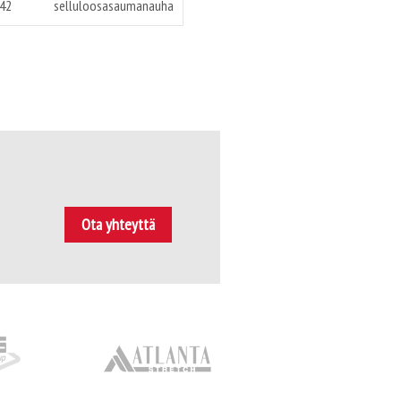
42
selluloosasaumanauha
Ota yhteyttä