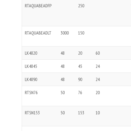
RTAQUABEADFP
250
RTAQUABEADLT
3000
150
LK4820
48
20
60
LK4845
48
45
24
LK4890
48
90
24
RTSN76
50
76
20
RTSN153
50
153
10