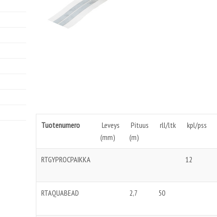
Tuotenumero
Leveys
Pituus
rll/ltk
kpl/pss
(mm)
(m)
RTGYPROCPAIKKA
12
RTAQUABEAD
2,7
50