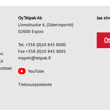
Oy Telpak Ab
Jaa siv
Linnoitustie 6, (Säterinportti)
02600 Espoo
Ot
Tel. +358 (0)10 843 8000
Fax +358 (0)10 843 8001
vi
myynti@telpak.fi
it
uotteet
YouTube
Tietosuojaseloste