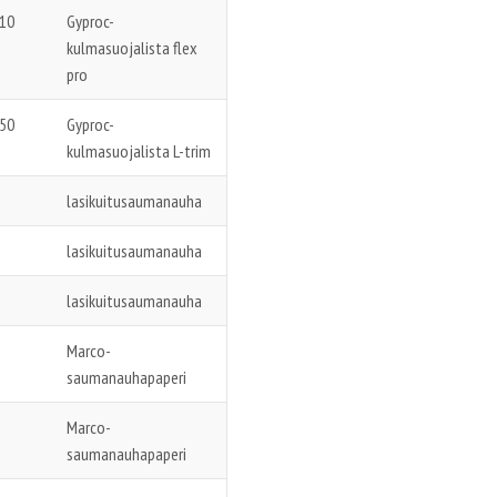
10
Gyproc-
kulmasuojalista flex
pro
50
Gyproc-
kulmasuojalista L-trim
lasikuitusaumanauha
lasikuitusaumanauha
lasikuitusaumanauha
Marco-
saumanauhapaperi
Marco-
saumanauhapaperi