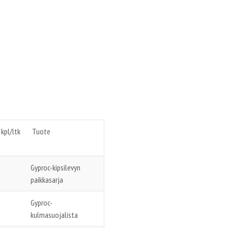
kpl/ltk
Tuote
Gyproc-kipsilevyn
paikkasarja
Gyproc-
kulmasuojalista