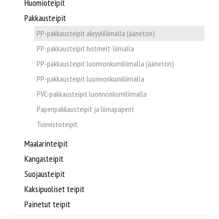
Supplier/Carrier INFO
Huomioteipit
Pakkausteipit
Pakkausvanteet ja -materiaalit
Svenska
PP-pakkausteipit akryyliliimalla (äänetön)
PP-pakkausteipit hotmelt-liimalla
Pahvilaatikot ja aaltopahvituotteet
PP-pakkausteipit luonnonkumiliimalla (äänetön)
PP-pakkausteipit luonnonkumiliimalla
Säkit, kassit ja pussit
PVC-pakkausteipit luonnonkumiliimalla
Paperipakkausteipit ja liimapaperit
Pakkaussuojat
Toimistoteipit
Kartonkituotteet
Maalarinteipit
Kangasteipit
Paperituotteet
Suojausteipit
Kaksipuoliset teipit
Tarrat ja laput
Painetut teipit