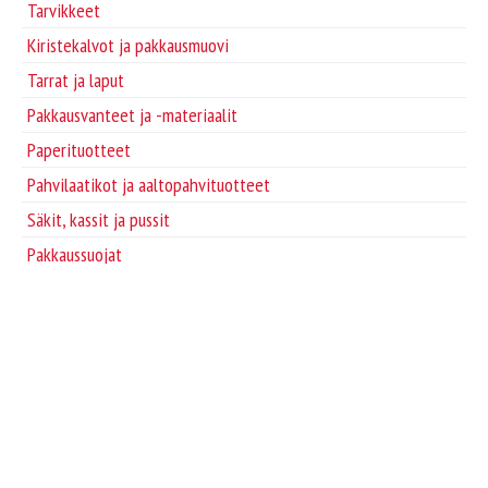
Tarvikkeet
Tarvikkeet
Kiristekalvot ja pakkausmuovi
Huomionauhat
Tarrat ja laput
Pakkausvanteet ja -materiaalit
Paperituotteet
Pahvilaatikot ja aaltopahvituotteet
Säkit, kassit ja pussit
Pakkaussuojat
Kartonkituotteet
Huomionauhat
PP-pakkausteipit
akryyliliimalla