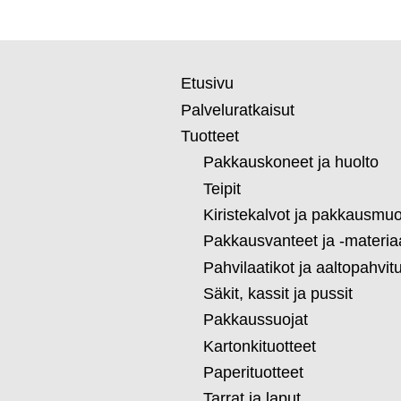
Etusivu
Palveluratkaisut
Tuotteet
Pakkauskoneet ja huolto
Teipit
Kiristekalvot ja pakkausmuo
Pakkausvanteet ja -materiaa
Pahvilaatikot ja aaltopahvit
Säkit, kassit ja pussit
Pakkaussuojat
Kartonkituotteet
Paperituotteet
Tarrat ja laput