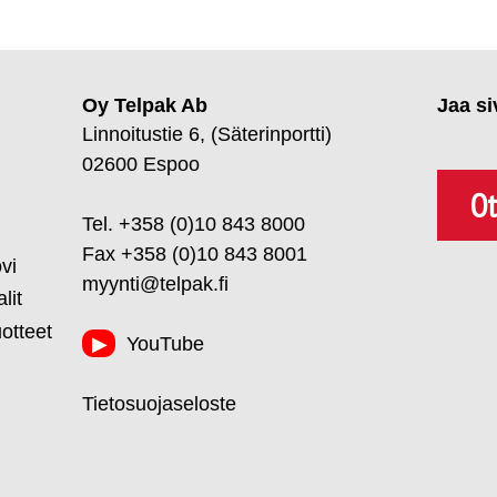
Oy Telpak Ab
Jaa si
Linnoitustie 6, (Säterinportti)
02600 Espoo
Ot
Tel. +358 (0)10 843 8000
Fax +358 (0)10 843 8001
vi
myynti@telpak.fi
lit
uotteet
YouTube
Tietosuojaseloste