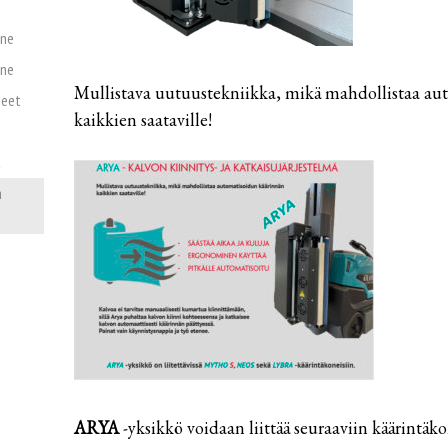
one
one
Mullistava uutuustekniikka, mikä mahdollistaa au
neet
kaikkien saataville!
t
a
ARYA
-yksikkö voidaan liittää seuraaviin käärintäko