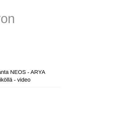
von
anta NEOS - ARYA
iköllä - video