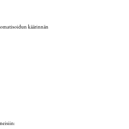
tomatisoidun käärinnän
neisiin: