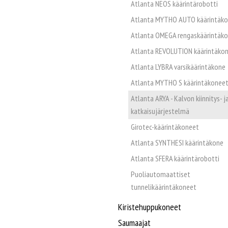
Atlanta NEOS käärintärobotti
Atlanta MYTHO AUTO käärintäk
Atlanta OMEGA rengaskäärintäk
Atlanta REVOLUTION käärintäko
Atlanta LYBRA varsikäärintäkone
Atlanta MYTHO S käärintäkonee
Atlanta ARYA - Kalvon kiinnitys- j
katkaisujärjestelmä
Girotec-käärintäkoneet
Atlanta SYNTHESI käärintäkone
Atlanta SFERA käärintärobotti
Puoliautomaattiset
tunnelikäärintäkoneet
Kiristehuppukoneet
Saumaajat