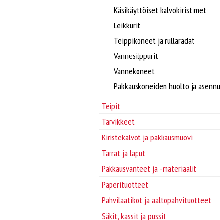
Käsikäyttöiset kalvokiristimet
Leikkurit
Teippikoneet ja rullaradat
Vannesilppurit
Vannekoneet
Pakkauskoneiden huolto ja asennu
Teipit
Tarvikkeet
Kiristekalvot ja pakkausmuovi
Tarrat ja laput
Pakkausvanteet ja -materiaalit
Paperituotteet
Pahvilaatikot ja aaltopahvituotteet
Säkit, kassit ja pussit