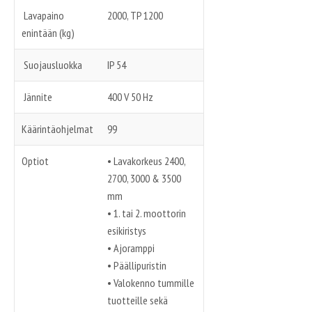
Lavapaino
2000, TP 1200
enintään (kg)
Suojausluokka
IP 54
Jännite
400 V 50 Hz
Käärintäohjelmat
99
Optiot
• Lavakorkeus 2400,
2700, 3000 & 3500
mm
• 1. tai 2. moottorin
esikiristys
• Ajoramppi
• Päällipuristin
• Valokenno tummille
tuotteille sekä