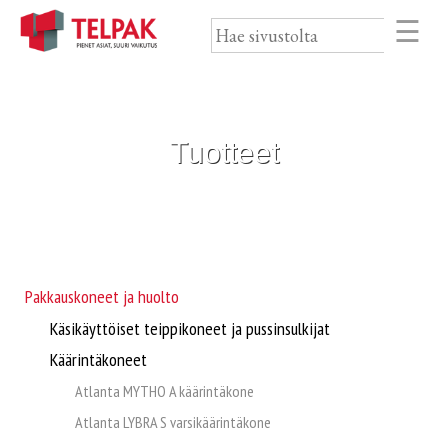
Skip
to
content
Etusivu
Svenska
Tuotteet
Palveluratkaisut
Tuotteet
Ajankohtaista
Pakkauskoneet ja huolto
Pakkauskoneet ja huolto
Käsikäyttöiset teippikoneet ja pussinsulkijat
Yritys
Käärintäkoneet
Teipit
Yhteystiedot
Atlanta MYTHO A käärintäkone
Atlanta LYBRA S varsikäärintäkone
Kiristekalvot ja pakkausmuovi