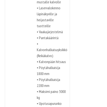
mustalle kalvolle
• Laservalokenno
läpinäkyville ja
heijastaville
tuotteille
• Vaakajärjestelmä
• Pantakäärintä
•
Kalvonhalkaisuyksikkö
(Reikäkalvo)
• Kalvonpään hitsaus
• Pöytähalkaisija
1800 mm
• Pöytähalkaisija
2200 mm
• Maksimi paino 3000
kg
• Upotusapurunko