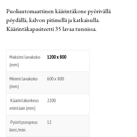
Puoliautomaattinen käärintäkone pyörivällä
pöydällä, kalvon pitimellä ja katkaisulla.
Käärintäkapasiteetti 35 lavaa tunnissa.
Maksimi lavakoko
1200 x 800
(mm)
Minimi lavakoko
600 x 800
(mm)
Käärintäkorkeus
2200
enintään (mm)
Pyöritysnopeus
12
kierr./min.