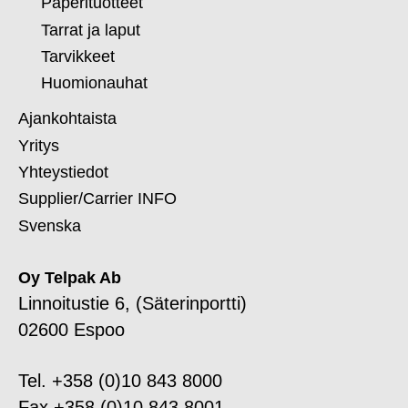
Paperituotteet
Tarrat ja laput
Tarvikkeet
Huomionauhat
Ajankohtaista
Yritys
Yhteystiedot
Supplier/Carrier INFO
Svenska
Oy Telpak Ab
Linnoitustie 6, (Säterinportti)
02600 Espoo
Tel. +358 (0)10 843 8000
Fax +358 (0)10 843 8001