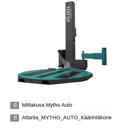
Mittakuva Mytho Auto
Atlanta_MYTHO_AUTO_Käärintäkone