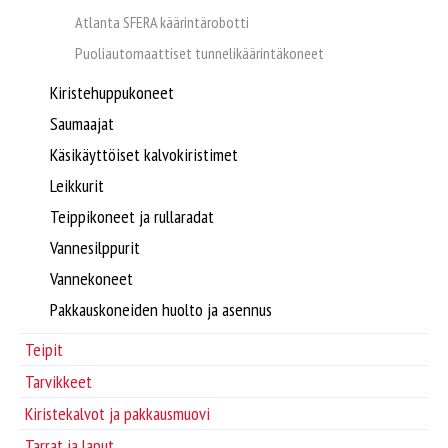
Tarvikkeet
Atlanta SFERA käärintärobotti
Puoliautomaattiset tunnelikäärintäkoneet
Huomionauhat
Kiristehuppukoneet
Saumaajat
Käsikäyttöiset kalvokiristimet
Leikkurit
Teippikoneet ja rullaradat
Vannesilppurit
Vannekoneet
Pakkauskoneiden huolto ja asennus
Teipit
Tarvikkeet
Kiristekalvot ja pakkausmuovi
Tarrat ja laput