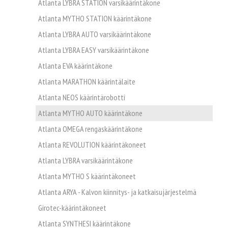
Supplier/Carrier INFO
Atlanta LYBRA STATION varsikäärintäkone
Atlanta MYTHO STATION käärintäkone
Pakkausvanteet ja -materiaalit
Svenska
Atlanta LYBRA AUTO varsikäärintäkone
Atlanta LYBRA EASY varsikäärintäkone
Pahvilaatikot ja aaltopahvituotteet
Atlanta EVA käärintäkone
Atlanta MARATHON käärintälaite
Säkit, kassit ja pussit
Atlanta NEOS käärintärobotti
Atlanta MYTHO AUTO käärintäkone
Pakkaussuojat
Atlanta OMEGA rengaskäärintäkone
Atlanta REVOLUTION käärintäkoneet
Kartonkituotteet
Atlanta LYBRA varsikäärintäkone
Paperituotteet
Atlanta MYTHO S käärintäkoneet
Atlanta ARYA - Kalvon kiinnitys- ja katkaisujärjestelmä
Tarrat ja laput
Girotec-käärintäkoneet
Atlanta SYNTHESI käärintäkone